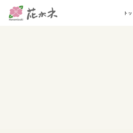
コ
ナ
ン
ビ
トッ
テ
ゲ
ン
ー
ツ
シ
へ
ョ
ス
ン
キ
に
ッ
移
プ
動