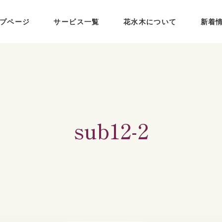
プページ
サービス一覧
花水木について
新着
居宅介護支援
訪問介護
デイサービス花水木
sub12-2
有料老人ホーム