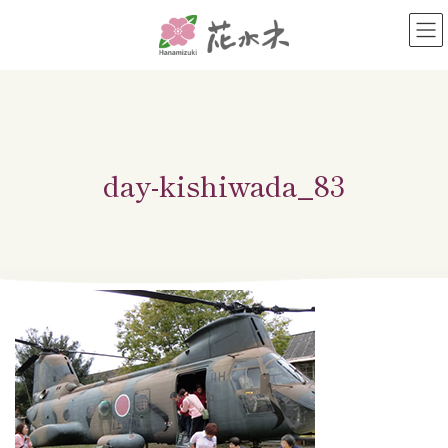
コ
ナ
ン
ビ
テ
ゲ
ン
ー
ツ
シ
へ
ョ
ス
ン
キ
に
day-kishiwada_83
ッ
移
プ
動